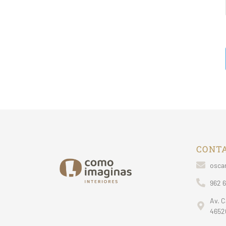
CONT
osca
962 6
Av. 
4652